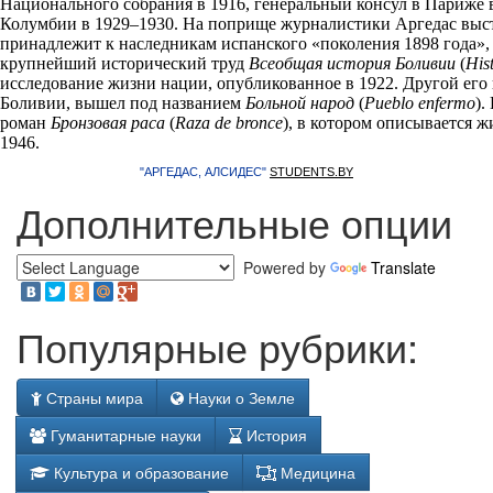
Национального собрания в 1916, генеральный консул в Париже 
Колумбии в 1929–1930. На поприще журналистики Аргедас высту
принадлежит к наследникам испанского «поколения 1898 года», 
крупнейший исторический труд
Всеобщая история Боливии
(
His
исследование жизни нации, опубликованное в 1922. Другой его
Боливии, вышел под названием
Больной народ
(
Pueblo enfermo
).
роман
Бронзовая раса
(
Raza de bronce
), в котором описывается 
1946.
"АРГЕДАС, АЛСИДЕС"
STUDENTS.BY
Дополнительные опции
Powered by
Translate
Популярные рубрики:
Страны мира
Науки о Земле
Гуманитарные науки
История
Культура и образование
Медицина