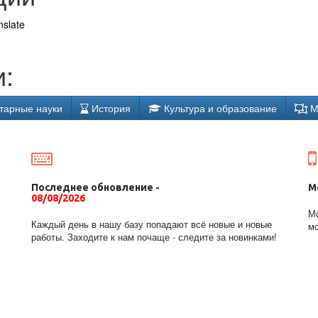
nslate
:
тарные науки
История
Культура и образование
М
Последнее обновление -
М
08/08/2026
Мо
Каждый день в нашу базу попадают всё новые и новые
мо
работы. Заходите к нам почаще - следите за новинками!