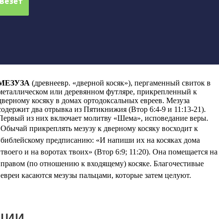
МЕЗУЗА
(
древнеевр. «дверной косяк»), пергаменный свиток в
металлическом или деревянном футляре, прикрепленный к
дверному косяку в домах ортодоксальных евреев. Мезуза
содержит два отрывка из Пятикнижия (Втор 6:4-9 и 11:13-21).
Первый из них включает молитву «Шема», исповедание веры.
Обычай прикреплять мезузу к дверному косяку восходит к
библейскому предписанию: «И напиши их на косяках дома
твоего и на воротах твоих» (Втор 6:9; 11:20). Она помещается на
правом (по отношению к входящему) косяке. Благочестивые
евреи касаются мезузы пальцами, которые затем целуют.
ции