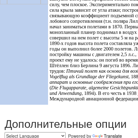
силу, чем плоское. Экспериментально пок
сила крыла зависит от угла атаки; постро
связывающую коэффициент подъемной с
лобового сопротивления (т.н. поляра Ли
начал заниматься полетами в 1870. Пер
монопланный планер поднимал в воздух 1
совершил на нем полет с высоты 5 м на ра
1890-х годов высота полета составляла 
годы он выполнил более 2000 полетов. 
постройку машины с двигателем 2,5 л.с.,
проект ему не удалось: он погиб во время
Штёллен близ Берлина 9 августа 1896. Ли
трудов:
Птичий полет как основа для во
Vogelflug als Grundlage der Fliegekunst
, 18
аппарат и основные соображения при его
(
Die Flugapparate, algemeine Gesichtspunkte
und Anwendung
, 1894). В его честь в 193
Международной авиационной федерации
Дополнительные опции
Powered by
Translate