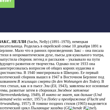
ЗАКС, НЕЛЛИ
(Sachs, Nelly)
(1891–1970), немецкая
писательница. Родилась в еврейской семье 10 декабря 1891 в
Берлине. Мало что в ранних произведениях Закс – она писала
стихи в неоромантическом духе, пьесы для кукольного театра,
выпустила сборник легенд и рассказов – указывало на пути
будущего развития ее творчества. Однако после 1933 она
заинтересовалась вопросом об общих корнях иудаизма и
христианства. В 1940 эмигрировала в Швецию. Ее первый
поэтический сборник вышел в 1947 в Восточном Берлине под
названием
В жилищах смерти
(
In den Wohnungen des Todes
). В
этих стихах, как и в пьесе
Эли
(
Eli
, 1943), заявлены все основные
темы, развитые затем в сборниках
Звездное затмение
Sternverdunkelung
, 1949),
И никто не знает, как дальше
(
Und
niemand weiss weiter
, 1957) и
Побег и преображение
(
Flucht und
Verwandlung
, 1957). В томике поздних стихов (1965) выделяется
поэтический цикл
Пылающие загадки
(
Gl
hende R
tsel
).