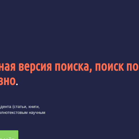
ая версия поиска, поиск по
вно
.
ента (статьи, книги,
олнотекстовым научным