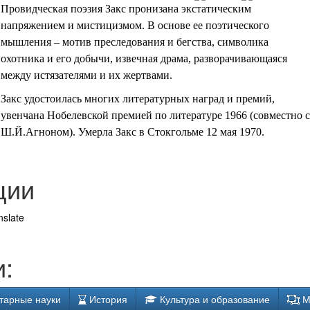
Провидческая поэзия Закс пронизана экстатическим
напряжением и мистицизмом. В основе ее поэтического
мышления – мотив преследования и бегства, символика
охотника и его добычи, извечная драма, разворачивающаяся
между истязателями и их жертвами.
Закс удостоилась многих литературных наград и премий,
увенчана Нобелевской премией по литературе 1966 (совместно с
Ш.Й.Агноном). Умерла Закс в Стокгольме 12 мая 1970
.
ции
nslate
:
тарные науки
История
Культура и образование
М