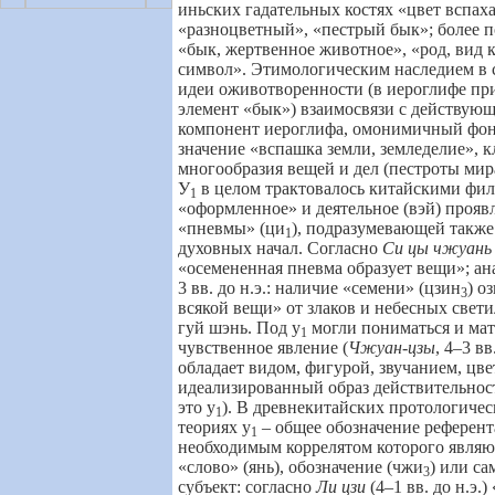
иньских гадательных костях «цвет вспах
«разноцветный», «пестрый бык»; более 
«бык,
жертвенное животное»,
«род, вид 
символ». Этимологическим наследием в 
идеи оживотворенности (в иероглифе пр
элемент
«бык») взаимосвязи с действующ
компонент иероглифа, омонимичный фон
значение «вспашка земли, земледелие», 
многообразия вещей и дел (пестроты мира
У
в целом трактовалось китайскими фи
1
«оформленное» и деятельное (вэй) проя
«пневмы» (ци
),
подразумевающей также
1
духовных начал. Согласно
Си цы чжуань
«осемененная пневма образует вещи»;
ан
3 вв. до н.э.: наличие
«семени» (цзин
)
оз
3
всякой вещи» от злаков и небесных свети
гуй шэнь
.
Под
у
могли пониматься и мат
1
чувственное явление (
Чжуан-цзы
,
4–
3 вв.
обладает видом, фигурой, звучанием, цвет
идеализированный образ действительнос
это у
). В древнекитайских протологиче
1
теориях у
–
общее обозначение референ
1
необходимым коррелятом которого являю
«слово» (янь), обозначение (чжи
) или с
3
субъект:
согласно
Ли цзи
(4–1 вв. до н.э.