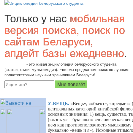
Только у нас
мобильная
версия поиска, поиск по
сайтам Беларуси,
апдейт базы ежедневно
.
Students.by
- это живая энциклопедия белорусского студента
(статьи, книги, мультимедиа). Еще мы предлагаем поиск по лучшим
полнотекстовым научным хранилищам Беларуси!
У-ВЕЩЬ
.
«Вещь», «объект», «предмет» 
центральных категорий китайской филос
основных значения:
1)
вещь, существо, тв
(«жэнь у» – буквально «человеческая вещ
не-я как противоположность мыслящему с
буквально «вещь и я»). Исходные этимол