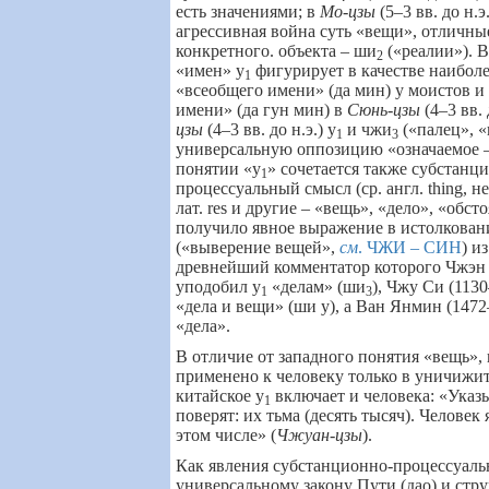
есть значениями; в
Мо-цзы
(5–3 вв. до н.
агрессивная война суть
«вещи», отличные
конкретного. объекта
–
ши
(«реалии»). 
2
«имен» у
фигурирует в качестве наибол
1
«всеобщего имени» (да мин) у моистов и
имени» (да гун мин) в
Сюнь-цзы
(4–
3 вв. 
цзы
(4–
3 вв. до н.э.) у
и чжи
(«палец»,
«
1
3
универсальную оппозицию
«означаемое
понятии «у
» сочетается также субстанц
1
процессуальный смысл (ср. англ.
thing
, н
лат.
res
и другие
–
«вещь», «дело»,
«обсто
получило явное выражение в истолкован
(«выверение вещей»,
см
. ЧЖИ
–
СИН
) из
древнейший комментатор которого Чжэн
уподобил у
«делам» (ши
), Чжу Си (113
1
3
«дела и вещи» (ши у), а Ван Янмин (1472
«дела»
.
В отличие от западного понятия
«вещь», 
применено к человеку только в уничижи
китайское у
включает и человека:
«Указы
1
поверят: их тьма (десять тысяч). Человек
этом числе» (
Чжуан-цзы
).
Как явления субстанционно-процессуаль
универсальному закону Пути (дао) и стр