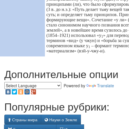
принципами (ли), что было сформулиров
(3 в. до н.э.): «Путь делает тьму вещей 
суть; и определяет тьму принципов. Прин
формирующие вещи». Сочетание «у ли» 
стало синонимом научного познания все
землей», а в новейшее время сузилось до
(1854–1921) использовал «у
» для перево
1
терминов «вид» (у чжун) и «борьба за су
современном языке у
– формант термино
1
«материализм» (вэй-у-чжу-и).
Дополнительные опции
Powered by
Translate
Популярные рубрики:
Страны мира
Науки о Земле