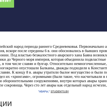
пейский народ периода раннего Средневековья. Первоначально а
ия, вскоре после середины 6 в. они обосновались в бывших пр
онии. Под властью безжалостного аварского хана Баяна возникл
тики до Черного моря империя, которая объединила подвластны
, в том числе славян и булгар. Относительно немногочисленные
ногократно опустошали Балканы, дважды подходили к Констан
 славян. К концу 8 в. авары утратили былое могущество и были 
дел их «хрингами», огромными (были такие, что насчитывали в
и оборонительными сооружениями, внутри которых авары хран
е сокровища. Через сто лет авары как отдельный народ исчезли,
"АВАРЫ,"
STUDENTS.BY
ции