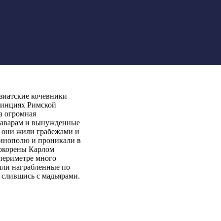
зиатские кочевники
овинциях Римской
а огромная
е аварам и вынужденные
, они жили грабежами и
тинополю и проникали в
покорены Карлом
 периметре много
или награбленные по
 слившись с мадьярами.