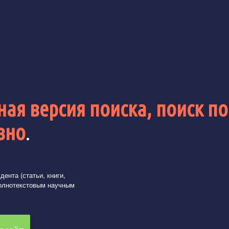
ая версия поиска, поиск по
вно
.
ента (статьи, книги,
олнотекстовым научным