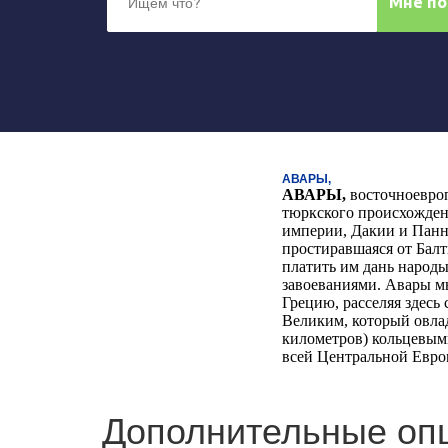
АВАРЫ,
АВАРЫ
,
восточноевро
тюркского происхожден
империи, Дакии и Панн
простиравшаяся от Бал
платить им дань народы
завоеваниями. Авары м
Грецию, расселяя здесь
Великим, который овла
километров) кольцевым
всей Центральной Европ
Дополнительные оп