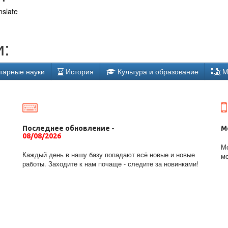
nslate
:
тарные науки
История
Культура и образование
М
Последнее обновление -
М
08/08/2026
Мо
Каждый день в нашу базу попадают всё новые и новые
мо
работы. Заходите к нам почаще - следите за новинками!