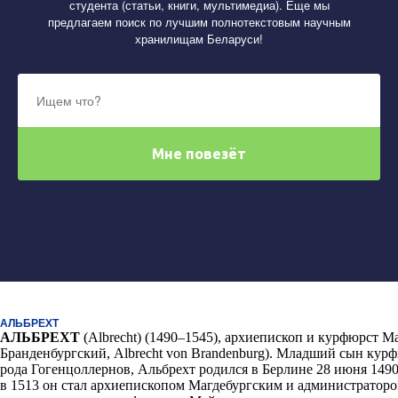
студента (статьи, книги, мультимедиа). Еще мы
предлагаем поиск по лучшим полнотекстовым научным
хранилищам Беларуси!
АЛЬБРЕХТ
АЛЬБРЕХТ
(
Albrecht)
(1490
–
1545), архиепископ и курфюрст 
Бранденбургский,
Albrecht von Brandenburg)
. Младший сын курф
рода Гогенцоллернов, Альбрехт родился в Берлине 28 июня 1490
в 1513
он стал архиепископом Магдебургским и администратором