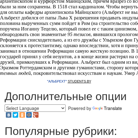
архиепископом и курфюрстом Майнцским, причем вразрез со в
были за ним сохранены. В 1518 стал кардиналом. Чтобы вернуть
для оплаты кафедры архиепископа Майнцского (Альбрехт не выл
Альбрехт добился от папы Льва Х разрешения продавать индульг
половина вырученных сумм пойдет в Рим (на строительство соб
поручена Иоганну Тецелю, который повел ее с таким цинизмом,
обнародовать свои знаменитые
95 тезисов
, явившихся прологом
Реформации снисходительно, а из его дружбы с Ульрихом фон Г
склоняется к протестантизму, однако впоследствии, хотя и при
занимал в отношении Реформации самую жесткую позицию. В 1
государей принял у себя иезуитов, а в конце жизни растерял на
друзей, примкнувших к Реформации. Альбрехт был одним из ви
Эразмом Роттердамским и другими гуманистами, сторону которы
темных людей
, покровительствовал искусствам и наукам. Умер 
"АЛЬБРЕХТ"
STUDENTS.BY
Дополнительные опции
Powered by
Translate
Популярные рубрики: