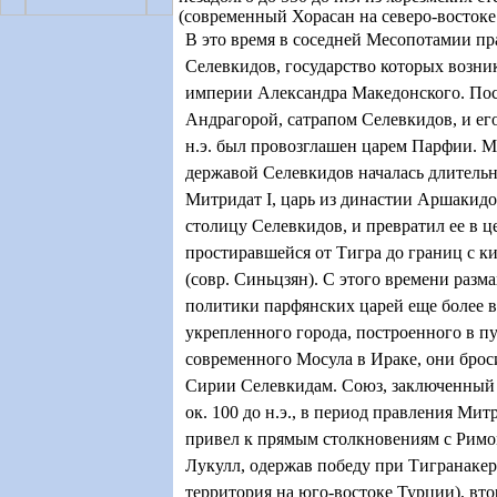
(современный Хорасан на северо-востоке
В это время в соседней Месопотамии пр
Селевкидов, государство которых возни
империи Александра Македонского. Пос
Андрагорой, сатрапом Селевкидов, и ег
н.э. был провозглашен царем Парфии. 
державой Селевкидов началась длительна
Митридат I, царь из династии Аршакидо
столицу Селевкидов, и превратил ее в 
простиравшейся от Тигра до границ с к
(совр. Синьцзян). С этого времени разм
политики парфянских царей еще более в
укрепленного города, построенного в пу
современного Мосула в Ираке, они бро
Сирии Селевкидам. Союз, заключенный
ок. 100 до н.э., в период правления Мит
привел к прямым столкновениям с Римо
Лукулл, одержав победу при Тигранакерт
территория на юго-востоке Турции), вто