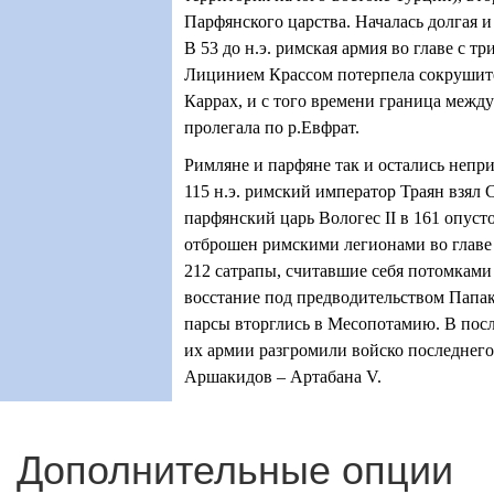
Парфянского царства. Началась долгая 
В 53 до н.э. римская армия во главе с 
Лицинием Крассом потерпела сокрушит
Каррах, и с того времени граница межд
пролегала по р.Евфрат.
Римляне и парфяне так и остались неп
115 н.э. римский император Траян взял 
парфянский царь Вологес II в 161 опус
отброшен римскими легионами во главе
212 сатрапы, считавшие себя потомкам
восстание под предводительством Папак
парсы вторглись в Месопотамию. В пос
их армии разгромили войско последнего
Аршакидов – Артабана V.
Дополнительные опции