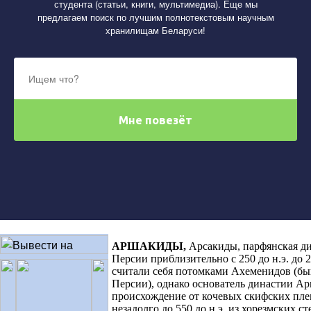
студента (статьи, книги, мультимедиа). Еще мы
предлагаем поиск по лучшим полнотекстовым научным
хранилищам Беларуси!
АРШАКИДЫ,
Арсакиды, парфянская ди
Персии приблизительно с 250 до н.э. до 
считали себя потомками Ахеменидов (б
Персии), однако основатель династии Ар
происхождение от кочевых скифских пле
незадолго до 550 до н.э. из хорезмских 