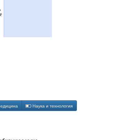
,
е
едицина
Наука и технология