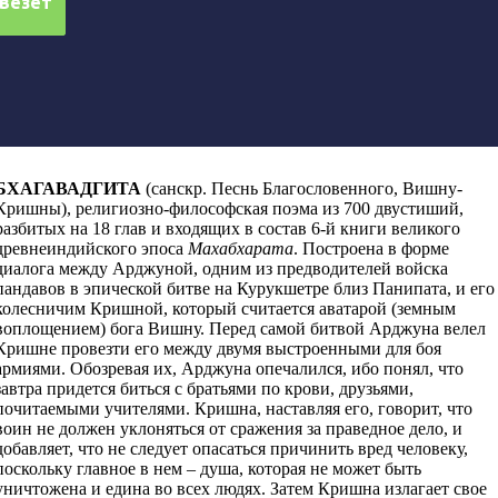
БХАГАВАДГИТА
(санскр. Песнь Благословенного, Вишну-
Кришны), религиозно-философская поэма из 700 двустиший,
разбитых на 18 глав и входящих в состав 6-й книги великого
древнеиндийского эпоса
Махабхарата
. Построена в форме
диалога между Арджуной, одним из предводителей войска
пандавов в эпической битве на Курукшетре близ Панипата, и его
колесничим Кришной, который считается аватарой (земным
воплощением) бога Вишну. Перед самой битвой Арджуна велел
Кришне провезти его между двумя выстроенными для боя
армиями. Обозревая их, Арджуна опечалился, ибо понял, что
завтра придется биться с братьями по крови, друзьями,
почитаемыми учителями. Кришна, наставляя его, говорит, что
воин не должен уклоняться от сражения за праведное дело, и
добавляет, что не следует опасаться причинить вред человеку,
поскольку главное в нем – душа, которая не может быть
уничтожена и едина во всех людях. Затем Кришна излагает свое