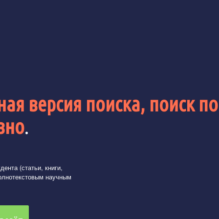
ая версия поиска, поиск по
вно
.
ента (статьи, книги,
олнотекстовым научным