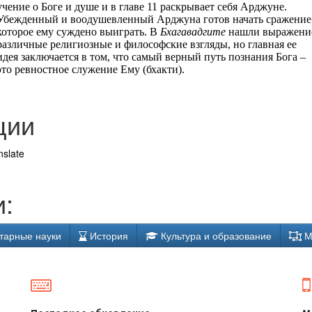
учение о Боге и душе и в главе 11 раскрывает себя Арджуне.
Убежденный и воодушевленный Арджуна готов начать сражение
которое ему суждено выиграть. В
Бхагавадгите
нашли выражени
различные религиозные и философские взгляды, но главная ее
идея заключается в том, что самый верный путь познания Бога –
это ревностное служение Ему (бхакти).
ции
nslate
:
тарные науки
История
Культура и образование
М