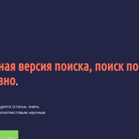
ая версия поиска, поиск по
вно
.
ента (статьи, книги,
олнотекстовым научным