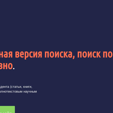
ая версия поиска, поиск по
вно
.
ента (статьи, книги,
олнотекстовым научным