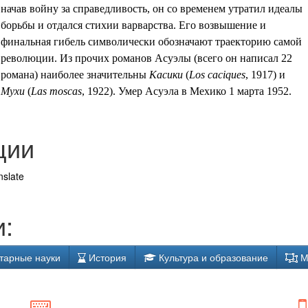
начав войну за справедливость, он со временем утратил идеалы
борьбы и отдался стихии варварства. Его возвышение и
финальная гибель символически обозначают траекторию самой
революции. Из прочих романов Асуэлы (всего он написал 22
романа) наиболее значительны
Касики
(
Los caciques
, 1917) и
Мухи
(
Las moscas
, 1922). Умер Асуэла в Мехико 1 марта 1952.
ции
nslate
:
тарные науки
История
Культура и образование
М