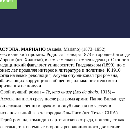
АСУЭЛА, МАРИАНО
(Azuela, Mariano)
(1873–1952),
мексиканский прозаик. Родился 1 января 1873
в городке Лагос де
Морено (шт. Халиско)
,
в семье мелкого землевладельца
.
Окончил
медицинский факультет университета Гвадалахары (1899), но с
юных лет проявлял интерес к литературе и политике. К 1910,
когда началась революция, Асуэла опубликовал три романа,
обличающих коррупцию в обществе, однако писательского
признания не получил.
Свой лучший роман –
Те, кто внизу
(
Los de abajo
, 1915) –
Асуэла написал сразу после разгрома армии Панчо Вильи, где
он служил военным врачом, и опубликовал по частям в
испаноязычной газете городка Эль-Пасо (шт. Техас, США).
Герой романа, командир партизанского отряда, воплощает как
светлые
,
так и темные стороны революционного движения
: