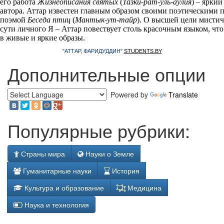
его работа
Жизнеописания святых
(
Тазки-рат-уль-аулия
) – ярки
автора. Аттар известен главным образом своими поэтическими 
поэмой
Беседа птиц
(
Мантык-ут-тайр
). О высшей цели мистич
сути личного Я – Аттар повествует столь красочным языком, ч
в живые и яркие образы.
"АТТАР, ФАРИДУДДИН"
STUDENTS.BY
Дополнительные опции
Powered by
Translate
Популярные рубрики:
Страны мира
Науки о Земле
Гуманитарные науки
История
Культура и образование
Медицина
Наука и технология