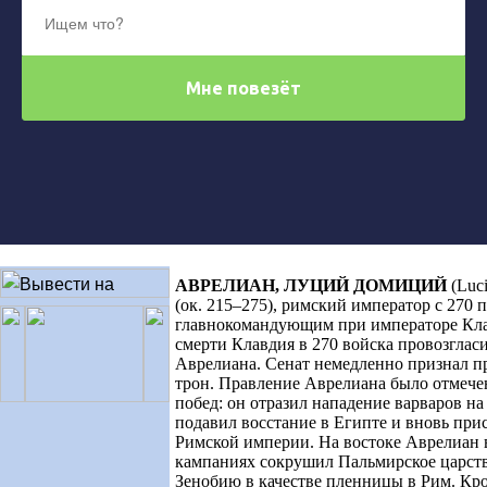
АВРЕЛИАН, ЛУЦИЙ ДОМИЦИЙ
(Luc
(ок. 215–275), римский император с 270 
главнокомандующим при императоре Клав
смерти Клавдия в 270 войска провозглас
Аврелиана. Сенат немедленно признал п
трон. Правление Аврелиана было отмече
побед: он отразил нападение варваров на
подавил восстание в Египте и вновь пр
Римской империи. На востоке Аврелиан 
кампаниях сокрушил Пальмирское царств
Зенобию в качестве пленницы в Рим. Кр