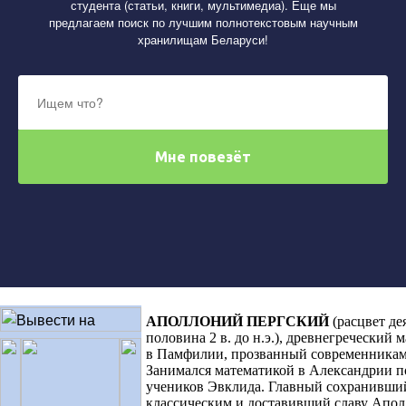
студента (статьи, книги, мультимедиа). Еще мы
предлагаем поиск по лучшим полнотекстовым научным
хранилищам Беларуси!
АПОЛЛОНИЙ ПЕРГСКИЙ
(расцвет де
половина 2 в. до н.э.), древнегреческий
в Памфилии, прозванный современникам
Занимался математикой в Александрии п
учеников Эвклида. Главный сохранивший
классическим и доставивший славу Апо