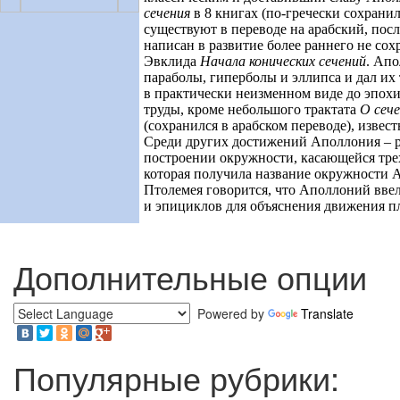
сечения
в 8 книгах (по-гречески сохранил
существуют в переводе на арабский, посл
написан в развитие более раннего не со
Эвклида
Начала конических сечений
. Ап
параболы, гиперболы и эллипса и дал и
в практически неизменном виде до эпох
труды, кроме небольшого трактата
О сеч
(сохранился в арабском переводе), извес
Среди других достижений Аполлония – р
построении окружности, касающейся тре
которая получила название окружности 
Птолемея говорится, что Аполлоний вве
и эпициклов для объяснения движения пл
Дополнительные опции
Powered by
Translate
Популярные рубрики: