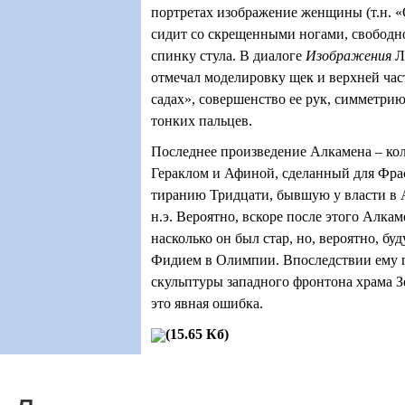
портретах изображение женщины (т.н. «
сидит со скрещенными ногами, свободн
спинку стула. В диалоге
Изображения
Л
отмечал моделировку щек и верхней ча
садах», совершенство ее рук, симметрию
тонких пальцев.
Последнее произведение Алкамена – ко
Гераклом и Афиной, сделанный для Фра
тиранию Тридцати, бывшую у власти в 
н.э. Вероятно, вскоре после этого Алкам
насколько он был стар, но, вероятно, бу
Фидием в Олимпии. Впоследствии ему
скульптуры западного фронтона храма З
это явная ошибка.
(15.65 Кб)