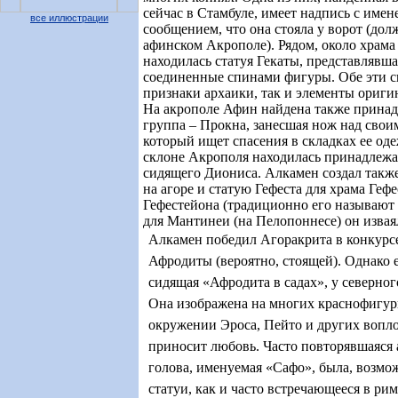
сейчас в Стамбуле, имеет надпись с имен
все иллюстрации
сообщением, что она стояла у ворот (до
афинском Акрополе). Рядом, около храм
находилась статуя Гекаты, представлявша
соединенные спинами фигуры. Обе эти с
признаки архаики, так и элементы ориги
На акрополе Афин найдена также прина
группа – Прокна, занесшая нож над сво
который ищет спасения в складках ее од
склоне Акрополя находилась принадлежа
сидящего Диониса. Алкамен создал также
на агоре и статую Гефеста для храма Геф
Гефестейона (традиционно его называют 
для Мантинеи (на Пелопоннесе) он извая
Алкамен победил Агоракрита в конкурсе
Афродиты (вероятно, стоящей). Однако 
сидящая «Афродита в садах», у северно
Она изображена на многих краснофигур
окружении Эроса, Пейто и других вопло
приносит любовь. Часто повторявшаяся
голова, именуемая «Сафо», была, возмож
статуи, как и часто встречающееся в ри