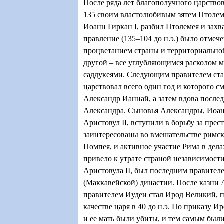
После ряда лет благополучного царство
135 своим властолюбивым зятем Птоле
Иоанн Гиркан
I
, разбил Птолемея и захв
правление (135–104 до н.э.) было отмече
процветанием страны и территориальной
другой – все углубляющимся расколом 
саддукеями. Следующим правителем ста
царствовал всего один год и которого с
Александр Ианнай, а затем вдова после
Александра. Сыновья Александры, Иоанн
Аристовул II, вступили в борьбу за пре
заинтересованы во вмешательстве римск
Помпея, и активное участие Рима в дела
привело к утрате страной независимост
Аристовула
II
, был последним правител
(Маккавейской) династии. После казни А
правителем Иудеи стал Ирод Великий, 
качестве царя в 40 до н.э. По приказу 
и ее мать были убиты, и тем самым был