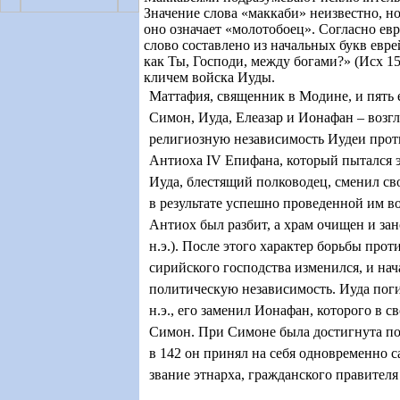
Значение слова «маккаби» неизвестно, но
оно означает «молотобоец». Согласно евр
слово составлено из начальных букв евре
как Ты, Господи, между богами?» (Исх 1
кличем войска Иуды.
Маттафия, священник в Модине, и пять 
Симон, Иуда, Елеазар и Ионафан – возгл
религиозную независимость Иудеи прот
Антиоха IV Епифана, который пытался э
Иуда, блестящий полководец, сменил св
в результате успешно проведенной им 
Антиох был разбит, а храм очищен и зан
н.э.). После этого характер борьбы про
сирийского господства изменился, и нач
политическую независимость. Иуда поги
н.э., его заменил Ионафан, которого в 
Симон. При Симоне была достигнута по
в 142 он принял на себя одновременно 
звание этнарха, гражданского правителя