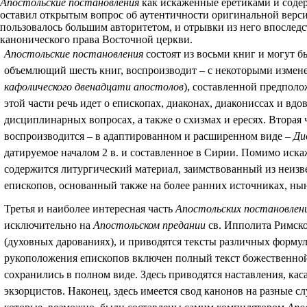
Апостольские постановления
как искаженные еретиками и соде
оставил открытым вопрос об аутентичности оригинальной верс
пользовалось большим авторитетом, и отрывки из него впослед
канонического права Восточной церкви.
Апостольские постановления
состоят из восьми книг и могут б
объемлющий шесть книг, воспроизводит – с некоторыми измен
кафолического двенадцати апостолов
), составленной предполо
этой части речь идет о епископах, диаконах, диакониссах и вдо
дисциплинарных вопросах, а также о схизмах и ересях. Вторая ч
воспроизводится – в адаптированном и расширенном виде –
Ди
датируемое началом 2 в. и составленное в Сирии. Помимо иск
содержится литургический материал, заимствованный из неизв
епископов, основанный также на более ранних источниках, ны
Третья и наиболее интересная часть
Апостольских постановлен
исключительно на
Апостольском предании
св. Ипполита Римског
(духовных дарованиях), и приводятся тексты различных форм
рукоположения епископов включен полный текст божественной 
сохранились в полном виде. Здесь приводятся наставления, ка
экзорцистов. Наконец, здесь имеется свод канонов на разные сл