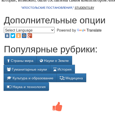
которые, возможно, были составлены самим компилятором
Апо
"АПОСТОЛЬСКИЕ ПОСТАНОВЛЕНИЯ,"
STUDENTS.BY
Дополнительные опции
Powered by
Translate
Популярные рубрики:
Страны мира
Науки о Земле
Гуманитарные науки
История
Культура и образование
Медицина
Наука и технология