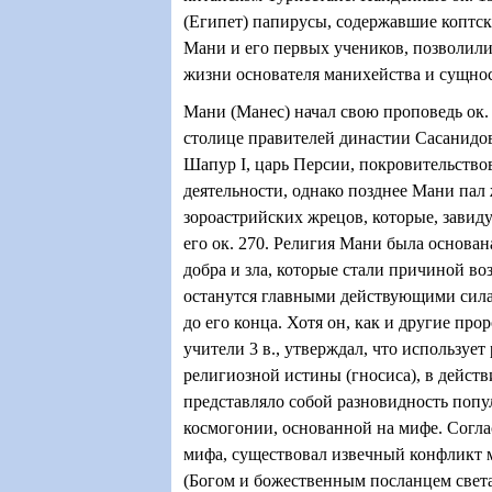
(Египет) папирусы, содержавшие коптс
Мани и его первых учеников, позволили
жизни основателя манихейства и сущнос
Мани (Манес) начал свою проповедь ок. 
столице правителей династии Сасанидо
Шапур
I
, царь Персии, покровительство
деятельности, однако позднее Мани пал
зороастрийских жрецов, которые, завиду
его ок. 270. Религия Мани была основан
добра и зла, которые стали причиной в
останутся главными действующими сила
до его конца. Хотя он, как и другие пр
учители 3 в., утверждал, что использует
религиозной истины (гносиса), в действ
представляло собой разновидность поп
космогонии, основанной на мифе. Согла
мифа, существовал извечный конфликт 
(Богом и божественным посланцем свет