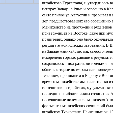
китайского Туркестана) и утвердилось 
центрах Запада, в Риме и особенно в Ка
секте примкнул Августин и пребывал в 
лет, предшествовавших его обращению в
Манихейство на протяжении ряда веков
приверженцев на Востоке, даже при му
правителях, однако оно было окончатель
результате монгольских завоеваний. В 
на Западе манихейство как самостоятел
искоренено гораздо раньше в результате
сохранилось – под разными именами – 
общин, которые позже оказали поддерж
течениям, проникшим в Европу с Востока
время о манихействе мы знали только и
источников – сирийских, мусульманских
последних наиболее важны сочинения А
посвященные полемике с манихеями), но 
фрагменты манихейских сочинений был
китайском Туркестане. Найденные ок. 