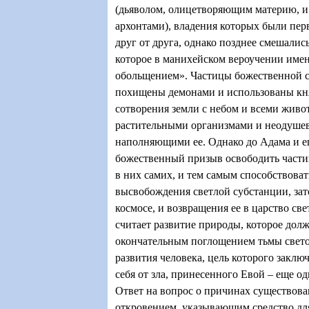
(дьяволом, олицетворяющим материю, и
архонтами), владения которых были пер
друг от друга, однако позднее смешались
которое в манихейском вероучении име
обольщением». Частицы божественной с
похищены демонами и использованы кн
сотворения земли с небом и всеми жив
растительными организмами и неодуше
наполняющими ее. Однако до Адама и е
божественный призыв освободить части
в них самих, и тем самым способствоват
высвобождения светлой субстанции, за
космосе, и возвращения ее в царство св
считает развитие природы, которое дол
окончательным поглощением тьмы свето
развития человека, цель которого заклю
себя от зла, принесенного Евой – еще о
Ответ на вопрос о причинах существован
откровением, указывающим средство для