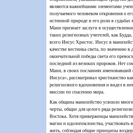
являются важнейшими элементами учени
получаемого человеком откровения о ег
истинной природе и его роли в судьбах 
Мани признает заслуги в осуществлении
таких религиозных учителей, как Будда,
всего Иисус Христос. Иисус в манихейс
качестве вестника света, по значению в
окончательной победы света его превос
последний из великих пророков. Нет со
Мани, в своих посланиях именовавший 
Иисуса», рассматривал христианство к
религиозного вдохновения и видел в не
миссии по спасению мира.
Как община манихейство усвоило мног
черты, общие для целого ряда религиоз
Востока. Хотя приверженцы манихейства
магии и идолопоклонства, участвовать в
жить, соблюдая общие принципы воздер