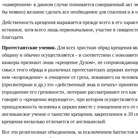
«намерением» в данном случае понимается совершенный акт л
бы неявно) желание сделать все необходимое для спасения и в 
Действенность крещения выражается прежде всего в его характе
истинное, хотя всего лишь первоначальное, участие в священс
благодати.
Протестантские учения.
Для всех христиан обряд крещения яв
общину и обычно осуществляется – в соответствии с новозавет
квакеры признают лишь «крещение Духом», не сопровождающе
смысл этого обряда в различных протестантских церквях интер
нем «возрождение» и очищение от греха, лежавшего на человек
(пресвитериан и др.) это «действенный знак и печать» приняти
упразднение его греховности, лютеране рассматривают его как 
говорят о «крещении верующего», при котором осуществляется
принадлежность человека к церкви вместе с очищением его от
англиканское учение о таинстве крещения, закрепленное в
39 с
крещения несколько отличается от англиканской.
Все эти религиозные объединения, за исключением баптистов 