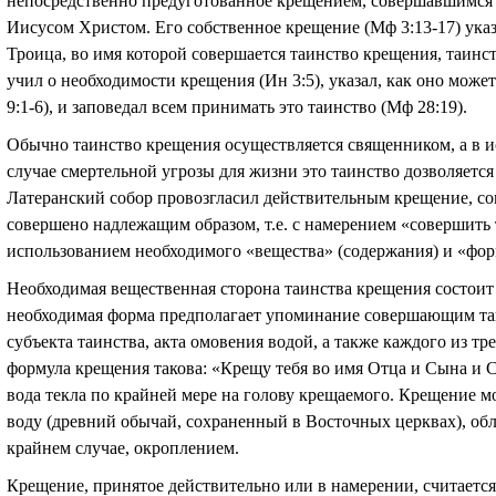
непосредственно предуготованное крещением, совершавшимся
Иисусом Христом. Его собственное крещение (Мф 3:13-17) указа
Троица, во имя которой совершается таинство крещения, таинс
учил о необходимости крещения (Ин 3:5), указал, как оно може
9:1-6), и заповедал всем принимать это таинство (Мф 28:19).
Обычно таинство крещения осуществляется священником, а в и
случае смертельной угрозы для жизни это таинство дозволяетс
Латеранский собор провозгласил действительным крещение, со
совершено надлежащим образом, т.е. с намерением «совершить т
использованием необходимого «вещества» (содержания) и «фор
Необходимая вещественная сторона таинства крещения состоит
необходимая форма предполагает упоминание совершающим таи
субъекта таинства, акта омовения водой, а также каждого из т
формула крещения такова: «Крещу тебя во имя Отца и Сына и С
вода текла по крайней мере на голову крещаемого. Крещение 
воду (древний обычай, сохраненный в Восточных церквах), обл
крайнем случае, окроплением.
Крещение, принятое действительно или в намерении, считаетс