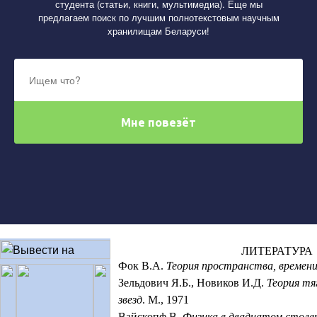
студента (статьи, книги, мультимедиа). Еще мы
предлагаем поиск по лучшим полнотекстовым научным
хранилищам Беларуси!
ЛИТЕРАТУРА
Фок В.А.
Теория пространства, времен
Зельдович Я.Б., Новиков И.Д.
Теория тя
звезд
. М., 1971
Вайскопф В.
Физика в двадцатом стол