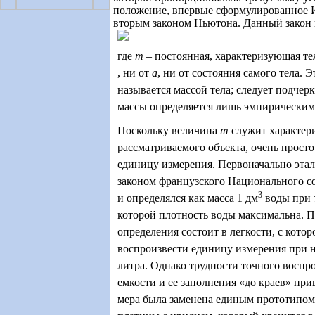
положение, впервые сформулированное 
вторым законом Ньютона. Данный закон
где
m
– постоянная, характеризующая те
, ни от
a
, ни от состояния самого тела. 
называется массой тела; следует подчерк
массы определяется лишь эмпирическим
Поскольку величина
m
служит характер
рассматриваемого объекта, очень просто
единицу измерения. Первоначально этал
законом французского Национального со
3
и определялся как масса 1 дм
воды при 
которой плотность воды максимальна. 
определения состоит в легкости, с кот
воспроизвести единицу измерения при 
литра. Однако трудности точного воспр
емкости и ее заполнения «до краев» прив
мера была заменена единым прототипом