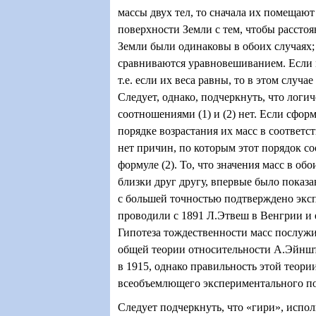
массы двух тел, то сначала их помещают 
поверхности Земли с тем, чтобы расстоя
Земли были одинаковы в обоих случаях; 
сравниваются уравновешиванием. Если
т.е. если их веса равны, то в этом случа
Следует, однако, подчеркнуть, что логи
соотношениями (1) и (2) нет. Если сформ
порядке возрастания их масс в соответст
нет причин, по которым этот порядок с
формуле (2). То, что значения масс в об
близки друг другу, впервые было показ
с большей точностью подтверждено экс
проводили с 1891 Л.Этвеш в Венгрии и 
Гипотеза тождественности масс послуж
общей теории относительности А.Эйнш
в 1915, однако правильность этой теори
всеобъемлющего экспериментального п
Следует подчеркнуть, что «гири», испо