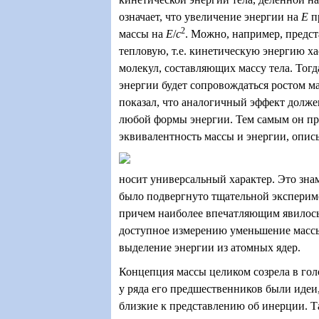
означает, что увеличение энергии на
Е
п
2
массы на
Е
/
с
. Можно, например, предст
тепловую, т.е. кинетическую энергию х
молекул, составляющих массу тела. Тог
энергии будет сопровождаться ростом м
показал, что аналогичный эффект долже
любой формы энергии. Тем самым он при
эквивалентность массы и энергии, опи
носит универсальный характер. Это зн
было подвергнуто тщательной эксперим
причем наиболее впечатляющим явилось
доступное измерению уменьшение масс
выделение энергии из атомных ядер.
Концепция массы целиком созрела в гол
у ряда его предшественников были идеи,
близкие к представлению об инерции. Т