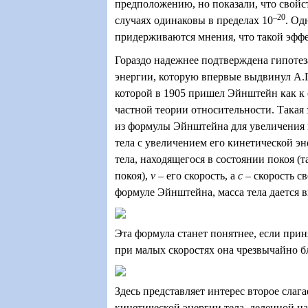
предположению, но показали, что свойс
–20
случаях одинаковы в пределах 10
. Од
придерживаются мнения, что такой эффе
Гораздо надежнее подтверждена гипотез
энергии, которую впервые выдвинул А.П
которой в 1905 пришел Эйнштейн как к 
частной теории относительности. Такая
из формулы Эйнштейна для увеличения
тела с увеличением его кинетической э
тела, находящегося в состоянии покоя (т
покоя),
v
– его скорость, а
с
– скорость св
формуле Эйнштейна, масса тела дается
Эта формула станет понятнее, если прин
при малых скоростях она чрезвычайно 
Здесь представляет интерес второе слага
кинетической энергии тела, деленной н