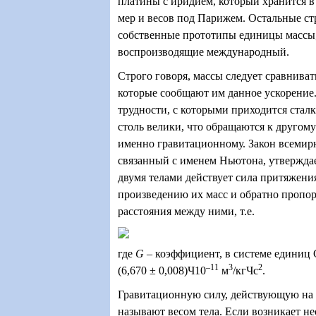
платины с иридием, который хранится
мер и весов под Парижем. Остальные с
собственные прототипы единицы массы,
воспроизводящие международный.
Строго говоря, массы следует сравниват
которые сообщают им данное ускорение
трудности, с которыми приходится сталк
столь велики, что обращаются к другому
именно гравитационному. Закон всемирн
связанный с именем Ньютона, утвержда
двумя телами действует сила притяжени
произведению их масс и обратно пропо
расстояния между ними, т.е.
где
G
– коэффициент, в системе единиц
–11
3
2
(6,670
±
0,008)
Ч
10
м
/кг
Ч
с
.
Гравитационную силу, действующую на 
называют весом тела. Если возникает н