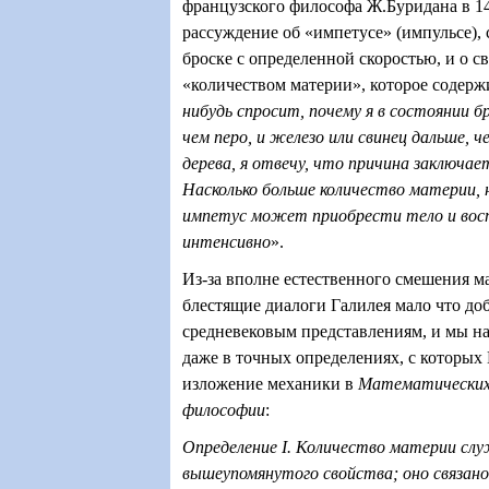
французского философа Ж.Буридана в 1
рассуждение об «импетусе» (импульсе),
броске с определенной скоростью, и о с
«количеством материи», которое содержи
нибудь спросит, почему я в состоянии б
чем перо, и железо или свинец дальше, 
дерева, я отвечу, что причина заключае
Насколько больше количество материи, 
импетус может приобрести тело и восп
интенсивно
».
Из-за вполне естественного смешения м
блестящие диалоги Галилея мало что до
средневековым представлениям, и мы н
даже в точных определениях, с которых
изложение механики в
Математических
философии
:
Определение I. Количество материи сл
вышеупомянутого свойства; оно связано