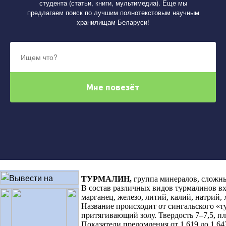
студента (статьи, книги, мультимедиа). Еще мы
предлагаем поиск по лучшим полнотекстовым научным
хранилищам Беларуси!
ТУРМАЛИН
,
группа минералов, сложн
В состав различных видов турмалинов вх
марганец, железо, литий, калий, натрий,
Название происходит от сингальского
«
т
притягивающий золу. Твердость 7–7,5, пл
Показатели преломления от 1,619 до 1,64