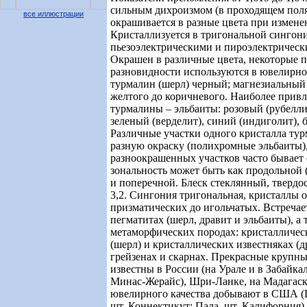
сильным дихроизмом (в проходящем пол
все иллюстрации
окрашивается в разные цвета при измене
Кристаллизуется в тригональной сингон
пьезоэлектрическими и пироэлектрическ
Окрашен в различные цвета, некоторые 
разновидности используются в ювелирно
турмалин (шерл) черный; магнезиальный 
желтого до коричневого. Наиболее прив
турмалины – эльбаиты: розовый (рубелли
зеленый (верделит), синий (индиголит), 
Различные участки одного кристалла тур
разную окраску (полихромные эльбаиты),
разноокрашенных участков часто бывает 
зональность может быть как продольной (
и поперечной. Блеск стеклянный, твердост
3,2. Сингония тригональная, кристаллы 
призматических до игольчатых. Встречает
пегматитах (шерл, дравит и эльбаиты), а 
метаморфических породах: кристалличес
(шерл) и кристаллических известняках (др
грейзенах и скарнах. Прекрасные крупн
известны в России (на Урале и в Забайкал
Минас-Жерайс), Шри-Ланке, на Мадагаск
ювелирного качества добывают в США (П
шт. Коннектикут; Пала, шт. Калифорния)