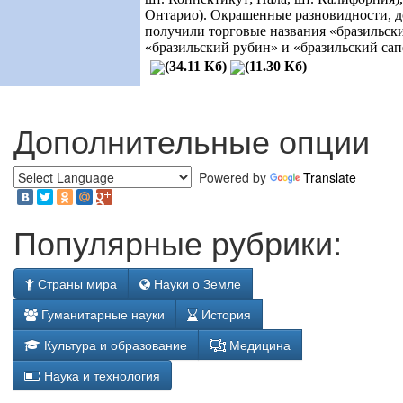
Онтарио). Окрашенные разновидности, д
получили торговые названия
«
бразильск
«
бразильский рубин
»
и
«
бразильский са
(34.11 Кб)
(11.30 Кб)
Дополнительные опции
Powered by
Translate
Популярные рубрики:
Страны мира
Науки о Земле
Гуманитарные науки
История
Культура и образование
Медицина
Наука и технология