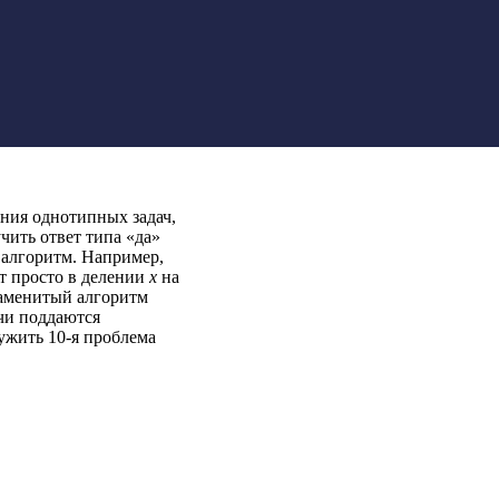
ения однотипных задач,
ить ответ типа «да»
 алгоритм. Например,
ит просто в делении
x
на
наменитый алгоритм
ачи поддаются
ужить 10-я проблема