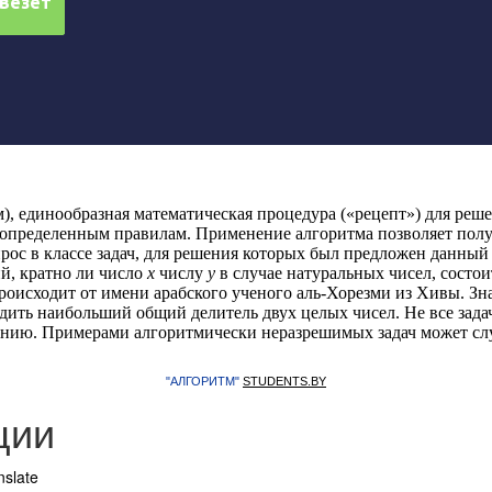
), единообразная математическая процедура («рецепт») для реш
 определенным правилам. Применение алгоритма позволяет получ
рос в классе задач, для решения которых был предложен данный
й, кратно ли число
x
числу
y
в случае натуральных чисел, состо
роисходит от имени арабского ученого аль-Хорезми из Хивы. З
дить наибольший общий делитель двух целых чисел. Не все зад
нию. Примерами алгоритмически неразрешимых задач может сл
"АЛГОРИТМ"
STUDENTS.BY
ции
nslate