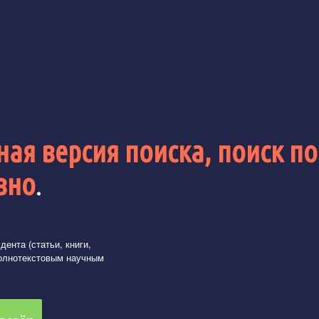
ая версия поиска, поиск по
вно
.
ента (статьи, книги,
олнотекстовым научным