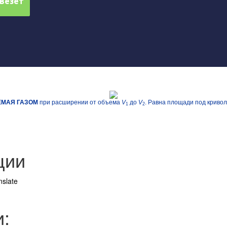
АЕМАЯ ГАЗОМ
при расширении от объема
V
до
V
. Равна площади под криво
1
2
ции
nslate
: