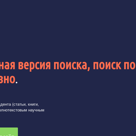
ая версия поиска, поиск по
вно
.
ента (статьи, книги,
олнотекстовым научным