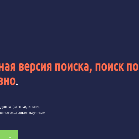
ая версия поиска, поиск по
вно
.
ента (статьи, книги,
олнотекстовым научным