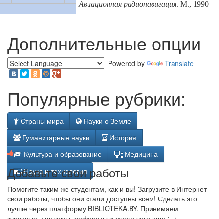
Авиационная радионавигация
. М., 1990
Дополнительные опции
Powered by
Translate
Популярные рубрики:
Страны мира
Науки о Земле
Гуманитарные науки
История
Культура и образование
Медицина
Добавьте свои работы
Наука и технология
Помогите таким же студентам, как и вы! Загрузите в Интернет
свои работы, чтобы они стали доступны всем! Сделать это
лучше через платформу BIBLIOTEKA.BY. Принимаем
курсовые, дипломы, рефераты и много чего еще ;- )