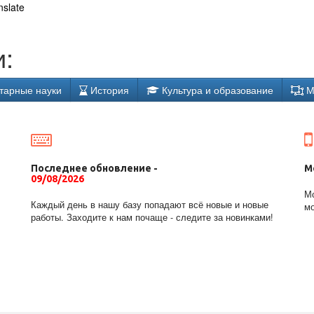
nslate
:
тарные науки
История
Культура и образование
М
Последнее обновление -
М
09/08/2026
Мо
Каждый день в нашу базу попадают всё новые и новые
мо
работы. Заходите к нам почаще - следите за новинками!