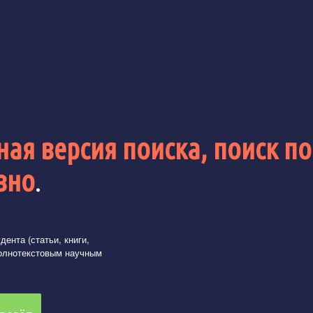
ая версия поиска, поиск по
вно
.
ента (статьи, книги,
олнотекстовым научным