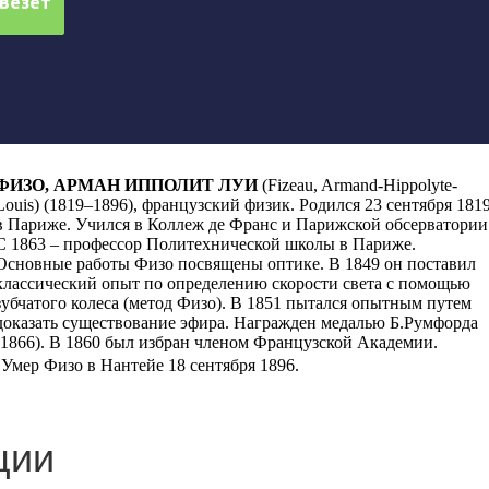
ФИЗО, АРМАН ИППОЛИТ ЛУИ
(
Fizeau, Armand-Hippolyte-
Louis
) (1819–1896), французский физик. Родился 23 сентября 181
в Париже. Учился в Коллеж де Франс и Парижской обсерватории
С 1863 – профессор Политехнической школы в Париже.
Основные работы Физо посвящены оптике. В 1849 он поставил
классический опыт по определению скорости света с помощью
зубчатого колеса (метод Физо). В 1851 пытался опытным путем
доказать существование эфира. Награжден медалью Б.Румфорда
(1866). В 1860 был избран членом Французской Академии.
Умер Физо в Нантейе 18 сентября 1896.
ции