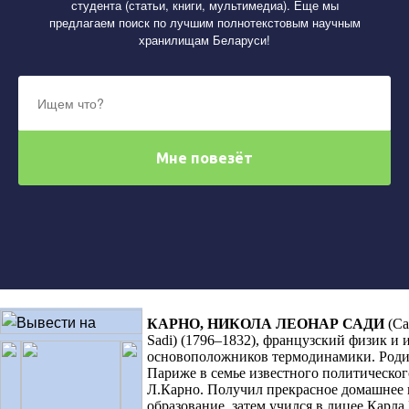
студента (статьи, книги, мультимедиа). Еще мы
предлагаем поиск по лучшим полнотекстовым научным
хранилищам Беларуси!
КАРНО, НИКОЛА ЛЕОНАР САДИ
(
Ca
Sadi) (
1796–1832), французский физик и 
основоположников термодинамики. Родил
Париже в семье известного политическог
Л.Карно. Получил прекрасное домашнее 
образование, затем учился в лицее Карла