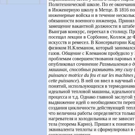
Политехнической школе. По ее окончани
в Инженерную школу в Метце. В 1816 по
инженерные войска и в течение несколь
обязанности военного инженера. Принял 
замещение вакантной должности в штабе
Выиграв конкурс, переехал в столицу. П
посещал лекции в Сорбонне, Коллеж де 
искусств и ремесел. В Консерватории Ка
физиком Н.Клеманом, который занимался
газов. Общение с Клеманом пробудило у 
проблемам совершенствования паровых 
опубликовал сочинение
Размышления о д
машинах, способных развивать эту силу
puissance motrice du feu et sur les machines
cette puissance
)
. В ней он ввел в научный
понятий, использующихся в термодинами
идеальной тепловой машины, идеального
процесса и т.д. Однако главной заслугой 
выдвижение идей о необходимости переп
создания цикличности действующей тепл
что величина работы определяется тольк
нагревателя и холодильника и не зависит
тела (теорема Карно). Пришел к понятию
эквивалента теплоты и сформулировал в 
сохранения энергии.